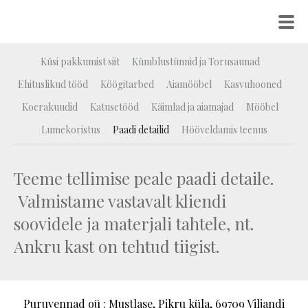
Puruvennad
Küsi pakkumist siit
Kümblustünnid ja Torusaunad
Ehituslikud tööd
Köögitarbed
Aiamööbel
Kasvuhooned
Koerakuudid
Katusetööd
Käimlad ja aiamajad
Mööbel
Lumekoristus
Paadi detailid
Hööveldamis teenus
Teeme tellimise peale paadi detaile.
Valmistame vastavalt kliendi
soovidele ja materjali tahtele, nt.
Ankru kast on tehtud tiigist.
Puruvennad oü : Mustlase, Pikru küla, 69709 Viljandi