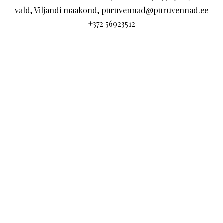
vald, Viljandi maakond, puruvennad@puruvennad.ee
+372 56923512